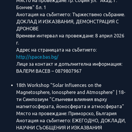
Място на провеждане: гр. София ул. "Акад. Г.
Бончев" бл. 1
Анотация на събитието: Тържествено събрание.
ДОКЛАД И ИЗКАЗВАНИЯ, ДЕМОНСТРАЦИЯ С
ДРОНОВE
Времеви интервал на провеждане: 8 април 2026
г.
Адрес на страницата на събитието:
http://space.bas.bg/
Лице за контакт и допълнителна информация:
ВАЛЕРИ ВАСЕВ – 0879807967
18th Workshop "Solar Influences on the
Magnetosphere, Ionosphere and Atmosphere" | 18-
ти Симпозиум "Слънчеви влияния върху
магнитосферата, йоносферата и атмосферата"
Място на провеждане: Приморско, България
Анотация на събитието: ЕЖЕГОДНО, ДОКЛАДИ,
НАУЧНИ СЪОБЩЕНИЯ И ИЗКАЗВАНИЯ